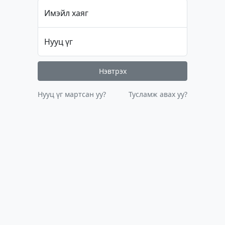
Имэйл хаяг
Нууц үг
Нэвтрэх
Нууц үг мартсан уу?
Тусламж авах уу?